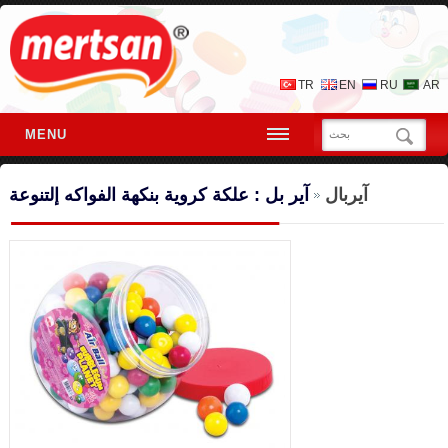
TR
EN
RU
AR
MENU
آيربال
آير بل : علكة كروية بنكهة الفواكه إلتنوعة