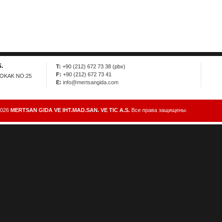
.
T:
+90 (212) 672 73 38 (pbx)
F:
+90 (212) 672 73 41
SOKAK NO:25
E:
info@mertsangida.com
2026
MERTSAN GIDA VE IHT.MAD.SAN. VE TIC A.S.
Все права защищены.