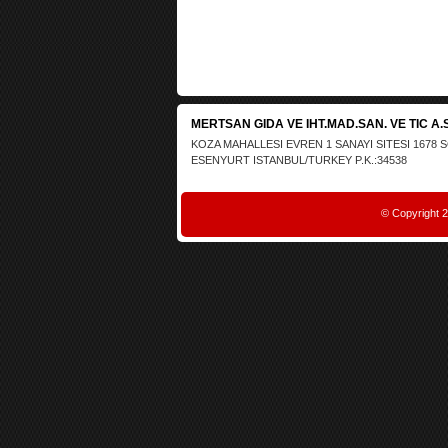
MERTSAN GIDA VE IHT.MAD.SAN. VE TIC A.S
KOZA MAHALLESI EVREN 1 SANAYI SITESI 1678 
ESENYURT ISTANBUL/TURKEY P.K.:34538
© Copyright 