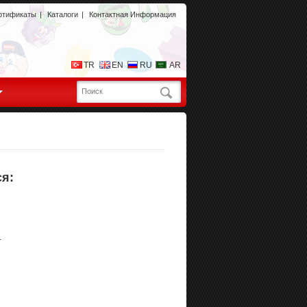
ртификаты
|
Каталоги
|
Контактная Информация
TR
EN
RU
AR
я:
.