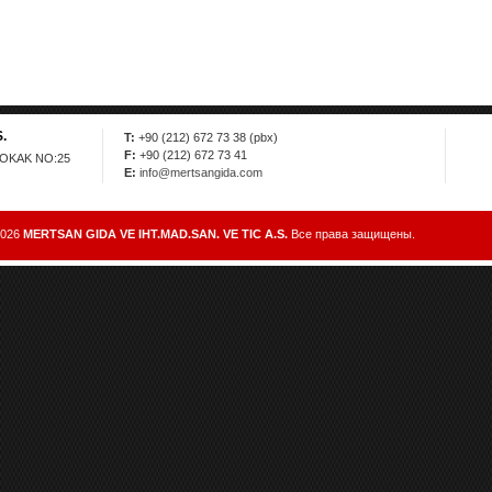
.
T:
+90 (212) 672 73 38 (pbx)
F:
+90 (212) 672 73 41
SOKAK NO:25
E:
info@mertsangida.com
2026
MERTSAN GIDA VE IHT.MAD.SAN. VE TIC A.S.
Все права защищены.