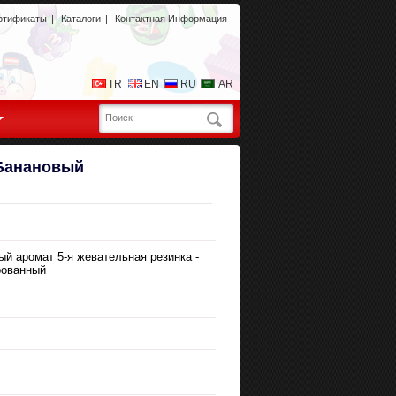
ртификаты
|
Каталоги
|
Контактная Информация
TR
EN
RU
AR
 Банановый
ый аромат 5-я жевательная резинка -
рованный