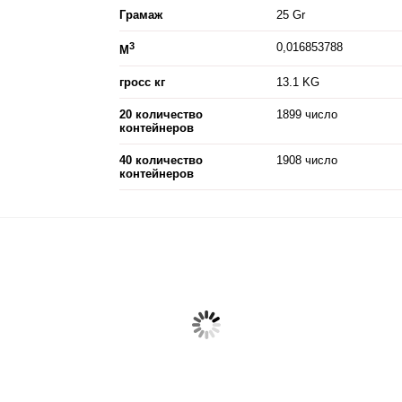
Грамаж
25 Gr
3
0,016853788
M
гросс кг
13.1 KG
20 количество
1899 число
контейнеров
40 количество
1908 число
контейнеров
Double Bubble со вкусом
Double Bubble со вкусом
фруктовая см..
Колы- 5-ая жева&#..