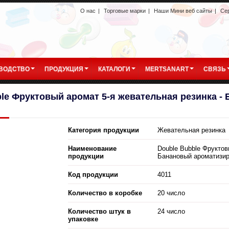
О нас
|
Торговые марки
|
Наши Мини веб сайты
|
Се
ВОДСТВО
ПРОДУКЦИЯ
КАТАЛОГИ
MERTSANART
СВЯЗЬ
le Фруктовый аромат 5-я жевательная резинка -
Категория продукции
Жевательная резинка
Наименование
Double Bubble Фруктов
продукции
Банановый ароматизи
Код продукции
4011
Количество в коробке
20 число
Количество штук в
24 число
упаковке