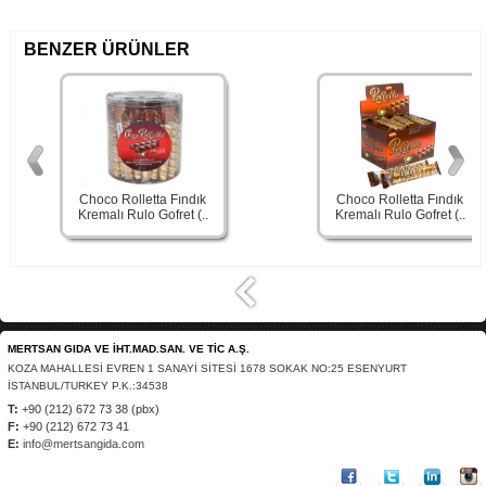
BENZER ÜRÜNLER
Choco Rolletta Fındık
Choco Rolletta Fındık
Kremalı Rulo Gofret (..
Kremalı Rulo Gofret (..
MERTSAN GIDA VE İHT.MAD.SAN. VE TİC A.Ş.
KOZA MAHALLESİ EVREN 1 SANAYİ SİTESİ 1678 SOKAK NO:25 ESENYURT
İSTANBUL/TURKEY P.K.:34538
T:
+90 (212) 672 73 38 (pbx)
F:
+90 (212) 672 73 41
E:
info@mertsangida.com