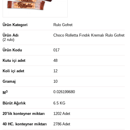
Ürün Kategori
Rulo Gofret
Ürün Adı
Choco Rolletta Fındık Kremalı Rulo Gofret
(2 rulo)
Ürün Kodu
017
Kutu içi adet
48
Koli içi adet
12
Gramaj
10
3
0.026199680
M
Bürüt Ağırlık
6.5 KG
20’lik konteyner miktarı
1202 Adet
40 HC. konteyner miktarı
2786 Adet