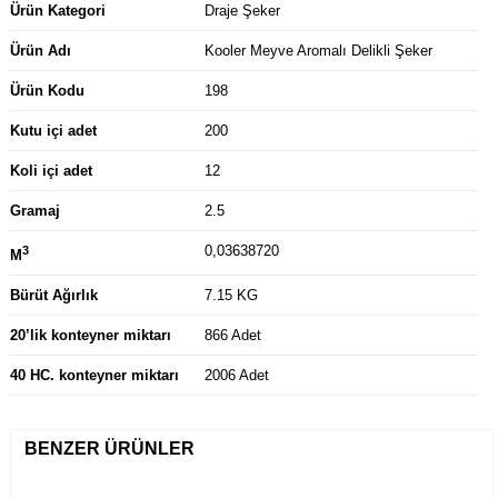
Ürün Kategori
Draje Şeker
Ürün Adı
Kooler Meyve Aromalı Delikli Şeker
Ürün Kodu
198
Kutu içi adet
200
Koli içi adet
12
Gramaj
2.5
3
0,03638720
M
Bürüt Ağırlık
7.15 KG
20’lik konteyner miktarı
866 Adet
40 HC. konteyner miktarı
2006 Adet
BENZER ÜRÜNLER