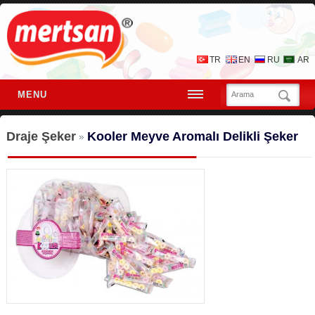
TR
EN
RU
AR
MENU
Draje Şeker
Kooler Meyve Aromalı Delikli Şeker