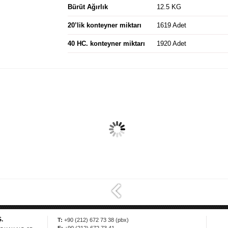
Bürüt Ağırlık
12.5 KG
20’lik konteyner miktarı
1619 Adet
40 HC. konteyner miktarı
1920 Adet
Kooler Draje Şeker
Koole Yıldız Draje Şeker
(dökme)..
(dökme)..
.
T:
+90 (212) 672 73 38 (pbx)