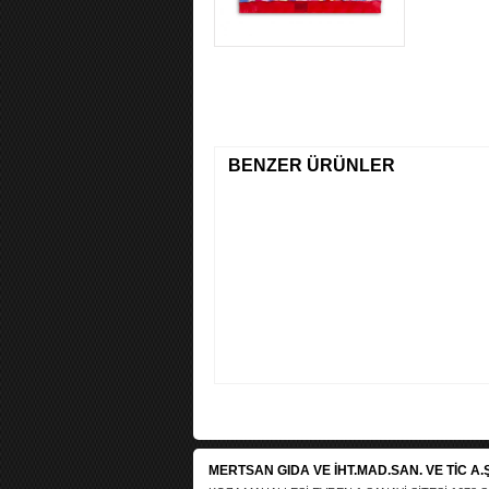
BENZER ÜRÜNLER
Kooler Meyve Aromalı
Yıldız Şekilli Sıkı Ş..
MERTSAN GIDA VE İHT.MAD.SAN. VE TİC A.Ş