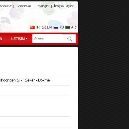
telerimiz
|
Sertifikalar
|
Kataloglar
|
İletişim Bilgileri
TR
EN
RU
AR
N
İLETİŞİM
ikdörtgen Sıkı Şeker - Dökme