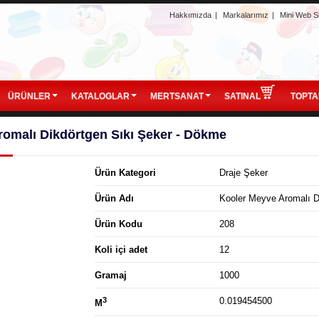
Hakkımızda
|
Markalarımız
|
Mini Web Si
ÜRÜNLER
KATALOGLAR
MERTSANAT
SATINAL
TOPTA
omalı Dikdörtgen Sıkı Şeker - Dökme
Ürün Kategori
Draje Şeker
Ürün Adı
Kooler Meyve Aromalı D
Ürün Kodu
208
Koli içi adet
12
Gramaj
1000
3
0.019454500
M