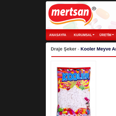
ANASAYFA
KURUMSAL
ÜRETİM
Draje Şeker
Kooler Meyve Ar